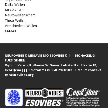
Delta-Wellen
MEGAVIBES
Neurowissenschaft
Theta-Wellen
Verschiedene Wellen
XAMAX
NEUROVIBES© MEGAVIBES© ESOVIBES© ||| BIOHACKING
FÜRS GEHIRN
Diplom-Verw. (FH) Rainer W. Sauer, Löbstedter Straße 18,
07749 Jena ||| Telefon = +49 3641 29 60 909 | E-Mail = kontakt
@ neurovibes.org