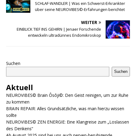
SCHLAF-WANDLER | Was ein Schwerst-Erkrankter
über seine NEUROVIBES©-Erfahrungen berichtet
WEITER
EINBLICK TIEF INS GEHIRN | Jenaer Forschende
entwickeln ultradünnes Endomikroskop
Suchen
Suchen
Aktuell
NEUROVIBES© Brain Ôsôji©: Den Geist reinigen, um zur Ruhe
zu kommen
BRAIN REPAIR: Alles Grundsätzliche, was man hierzu wissen
sollte
NEUROVIBES© ZEN ENERGIE: Eine Klangreise zum „Loslassen
des Denkens“
Ab August 2025 sind bei uns auch nerven-beruhigende